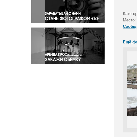
Правосудие
Происшествия и конфликты
Катего
Религия
Место:
Сообщ
Светская жизнь
Спорт
Ещё ф
Экология
Экономика и бизнес