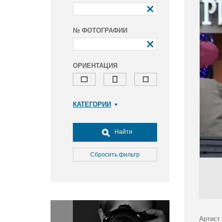
№ ФОТОГРАФИИ
ОРИЕНТАЦИЯ
КАТЕГОРИИ
Армия и ВПК
Досуг, туризм и отдых
Найти
Культура
Медицина
Сбросить фильтр
Наука
Образование
Общество
Окружающая среда
Политика
Артист