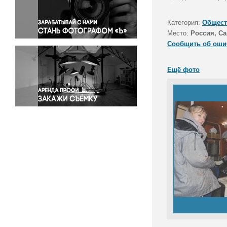
Правосудие
Происшествия и конфликты
Категория:
Общест
Религия
Место:
Россия, Са
Сообщить об оши
Светская жизнь
Спорт
Ещё фото
Экология
Экономика и бизнес