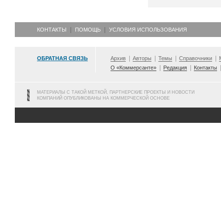
КОНТАКТЫ
ПОМОЩЬ
УСЛОВИЯ ИСПОЛЬЗОВАНИЯ
ОБРАТНАЯ СВЯЗЬ
Архив
Авторы
Темы
Справочники
О «Коммерсанте»
Редакция
Контакты
МАТЕРИАЛЫ С ТАКОЙ МЕТКОЙ, ПАРТНЕРСКИЕ ПРОЕКТЫ И НОВОСТИ
КОМПАНИЙ ОПУБЛИКОВАНЫ НА КОММЕРЧЕСКОЙ ОСНОВЕ