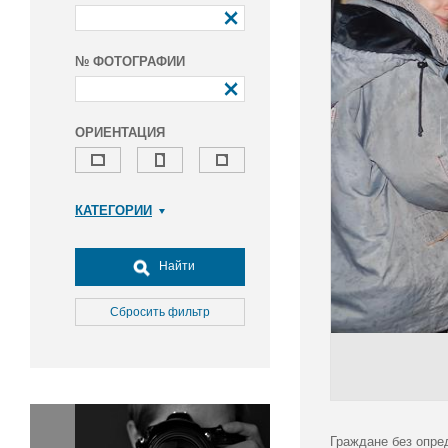
№ ФОТОГРАФИИ
ОРИЕНТАЦИЯ
КАТЕГОРИИ
Армия и ВПК
Досуг, туризм и отдых
Найти
Культура
Медицина
Сбросить фильтр
Наука
Образование
Общество
Окружающая среда
Политика
Граждане без опре