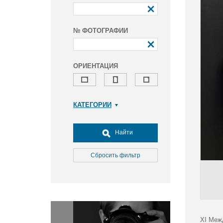
№ ФОТОГРАФИИ
ОРИЕНТАЦИЯ
КАТЕГОРИИ
Армия и ВПК
Досуг, туризм и отдых
Найти
Культура
Медицина
Сбросить фильтр
Наука
Образование
Общество
Окружающая среда
Политика
XI Меж