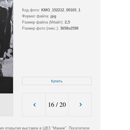
Код фото:
KMO_152212_00165_1
Формат файла:
jpg
Размер файла (Мбайт):
2,5
Размер фото (пикс.):
3658x2598
Купить
16
/
20
я открытия выставок в ЦВЗ "Манеж". Посетители