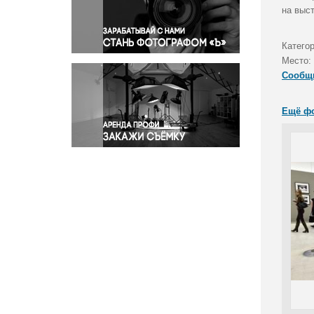
Правосудие
на выс
Происшествия и конфликты
Религия
Катего
Место:
Светская жизнь
Сообщ
Спорт
Экология
Ещё ф
Экономика и бизнес