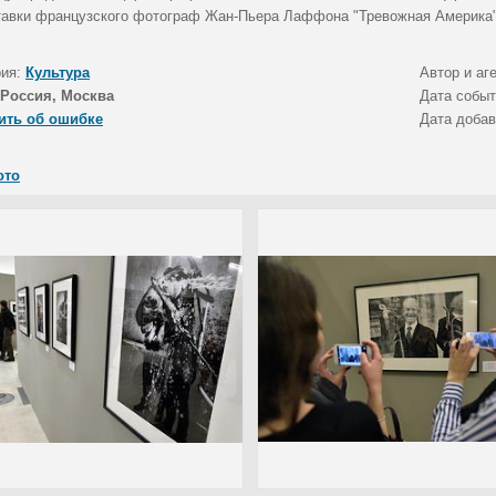
тавки французского фотограф Жан-Пьера Лаффона "Тревожная Америка"
рия:
Культура
Автор и аг
Россия, Москва
Дата собы
ить об ошибке
Дата доба
ото