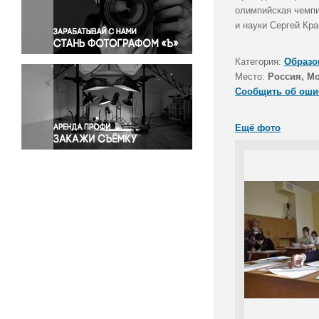
Правосудие
олимпийская чемпи
и науки Сергей Кр
Происшествия и конфликты
Религия
Категория:
Образо
Светская жизнь
Место:
Россия, М
Спорт
Сообщить об оши
Экология
Экономика и бизнес
Ещё фото