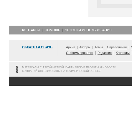
КОНТАКТЫ
ПОМОЩЬ
УСЛОВИЯ ИСПОЛЬЗОВАНИЯ
ОБРАТНАЯ СВЯЗЬ
Архив
Авторы
Темы
Справочники
О «Коммерсанте»
Редакция
Контакты
МАТЕРИАЛЫ С ТАКОЙ МЕТКОЙ, ПАРТНЕРСКИЕ ПРОЕКТЫ И НОВОСТИ
КОМПАНИЙ ОПУБЛИКОВАНЫ НА КОММЕРЧЕСКОЙ ОСНОВЕ