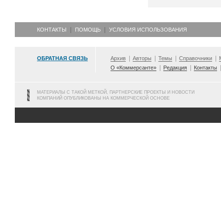
КОНТАКТЫ
ПОМОЩЬ
УСЛОВИЯ ИСПОЛЬЗОВАНИЯ
ОБРАТНАЯ СВЯЗЬ
Архив
Авторы
Темы
Справочники
О «Коммерсанте»
Редакция
Контакты
МАТЕРИАЛЫ С ТАКОЙ МЕТКОЙ, ПАРТНЕРСКИЕ ПРОЕКТЫ И НОВОСТИ
КОМПАНИЙ ОПУБЛИКОВАНЫ НА КОММЕРЧЕСКОЙ ОСНОВЕ