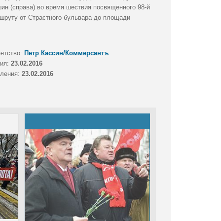
н (справа) во время шествия посвященного 98-й
шруту от Страстного бульвара до площади
ентство:
Петр Кассин/Коммерсантъ
тия:
23.02.2016
вления:
23.02.2016