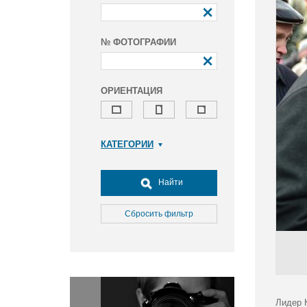
№ ФОТОГРАФИИ
ОРИЕНТАЦИЯ
КАТЕГОРИИ
Армия и ВПК
Досуг, туризм и отдых
Найти
Культура
Медицина
Сбросить фильтр
Наука
Образование
Общество
Окружающая среда
Политика
Лидер 