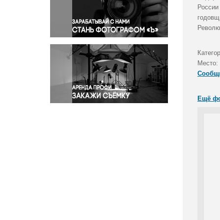
Правосудие
России
годовщ
Происшествия и конфликты
Револю
Религия
Светская жизнь
Катего
Спорт
Место:
Экология
Сообщ
Экономика и бизнес
Ещё ф