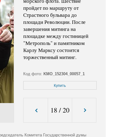
морского флота. Шествие
пройдет по маршруту от
Страстного бульвара до
площади Революции. После
завершения митинга на
площадке между гостиницей
"Метрополь" и памятником
Карлу Марксу состоится
торжественный митинг.
Код фото:
KMO_152304_00057_1
Формат файла:
jpg
Купить
Размер файла (Мбайт):
2,1
Размер фото (пикс.):
3893x2978
18
/
20
председатель Комитета Государственной думы