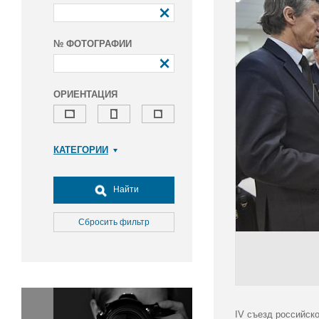
№ ФОТОГРАФИИ
ОРИЕНТАЦИЯ
КАТЕГОРИИ
Армия и ВПК
Досуг, туризм и отдых
Найти
Культура
Медицина
Сбросить фильтр
Наука
Образование
Общество
Окружающая среда
Политика
IV съезд российск