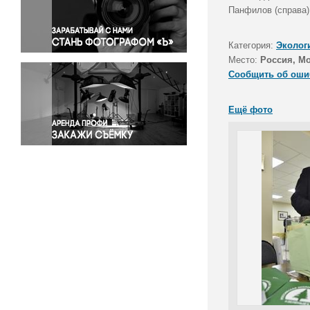
Правосудие
Панфилов (справа)
Происшествия и конфликты
Религия
Категория:
Эколог
Место:
Россия, М
Светская жизнь
Сообщить об оши
Спорт
Экология
Ещё фото
Экономика и бизнес