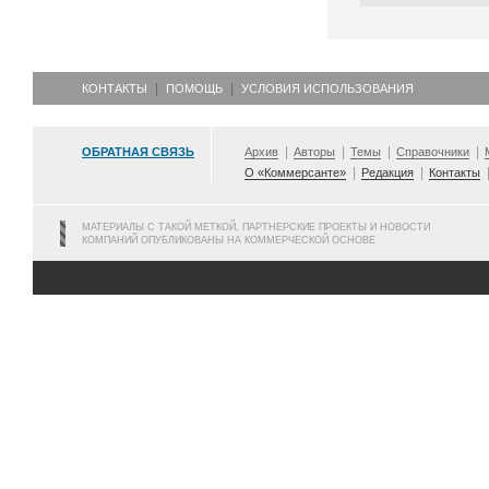
КОНТАКТЫ
ПОМОЩЬ
УСЛОВИЯ ИСПОЛЬЗОВАНИЯ
ОБРАТНАЯ СВЯЗЬ
Архив
Авторы
Темы
Справочники
О «Коммерсанте»
Редакция
Контакты
МАТЕРИАЛЫ С ТАКОЙ МЕТКОЙ, ПАРТНЕРСКИЕ ПРОЕКТЫ И НОВОСТИ
КОМПАНИЙ ОПУБЛИКОВАНЫ НА КОММЕРЧЕСКОЙ ОСНОВЕ