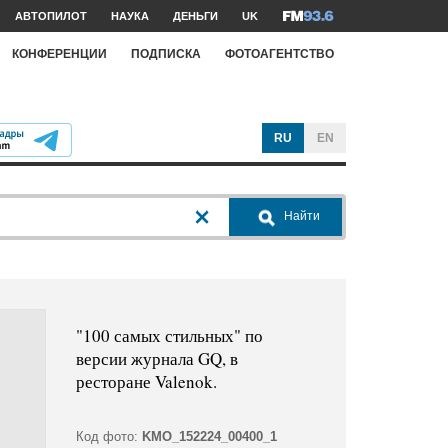
АВТОПИЛОТ
НАУКА
ДЕНЬГИ
UK
КОНФЕРЕНЦИИ
ПОДПИСКА
ФОТОАГЕНТСТВО
RU
EN
Найти
"100 самых стильных" по
версии журнала GQ, в
ресторане Valenok.
Код фото:
KMO_152224_00400_1