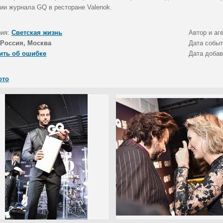
сии журнала GQ в ресторане Valenok.
рия:
Светская жизнь
Автор и аг
Россия, Москва
Дата собы
ить об ошибке
Дата доба
ото