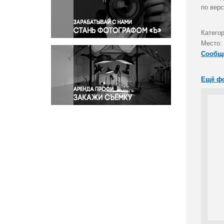
Правосудие
по вер
Происшествия и конфликты
Религия
Катего
Место:
Светская жизнь
Сообщ
Спорт
Экология
Ещё ф
Экономика и бизнес