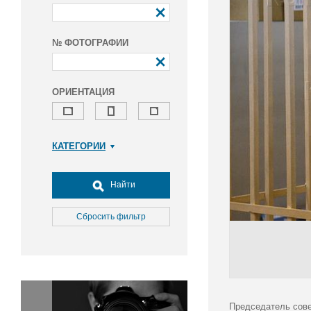
№ ФОТОГРАФИИ
ОРИЕНТАЦИЯ
КАТЕГОРИИ
Армия и ВПК
Досуг, туризм и отдых
Найти
Культура
Медицина
Сбросить фильтр
Наука
Образование
Общество
Окружающая среда
Политика
Председатель сове