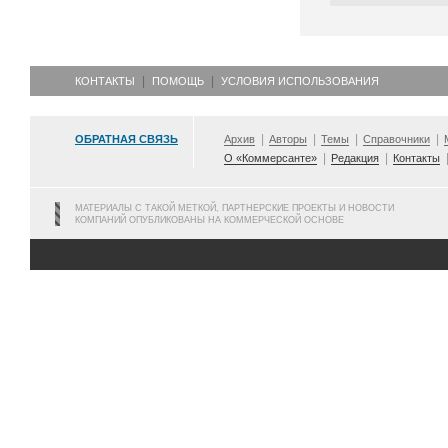
КОНТАКТЫ
ПОМОЩЬ
УСЛОВИЯ ИСПОЛЬЗОВАНИЯ
ОБРАТНАЯ СВЯЗЬ
Архив
Авторы
Темы
Справочники
О «Коммерсанте»
Редакция
Контакты
МАТЕРИАЛЫ С ТАКОЙ МЕТКОЙ, ПАРТНЕРСКИЕ ПРОЕКТЫ И НОВОСТИ
КОМПАНИЙ ОПУБЛИКОВАНЫ НА КОММЕРЧЕСКОЙ ОСНОВЕ