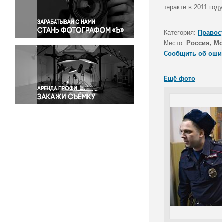
Правосудие
теракте в 2011 год
Происшествия и конфликты
Религия
Категория:
Правос
Место:
Россия, М
Светская жизнь
Сообщить об оши
Спорт
Экология
Ещё фото
Экономика и бизнес