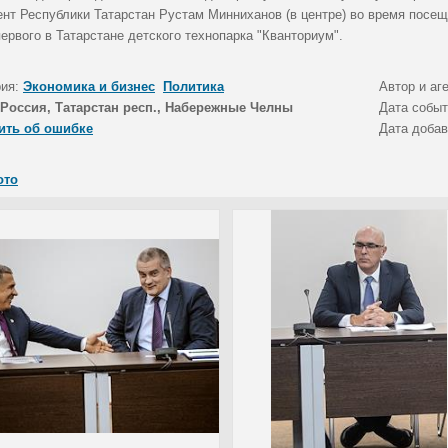
ент Республики Татарстан Рустам Минниханов (в центре) во время посещ
первого в Татарстане детского технопарка "Кванториум".
рия:
Экономика и бизнес
Политика
Автор и аг
Россия, Татарстан респ., Набережные Челны
Дата собы
ить об ошибке
Дата доба
ото