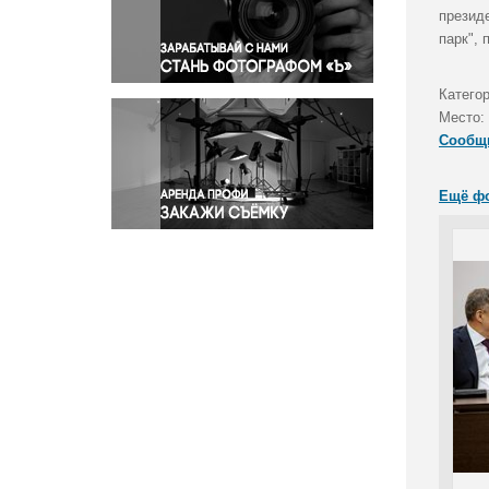
Правосудие
презид
парк", 
Происшествия и конфликты
Религия
Катего
Светская жизнь
Место:
Спорт
Сообщ
Экология
Экономика и бизнес
Ещё ф