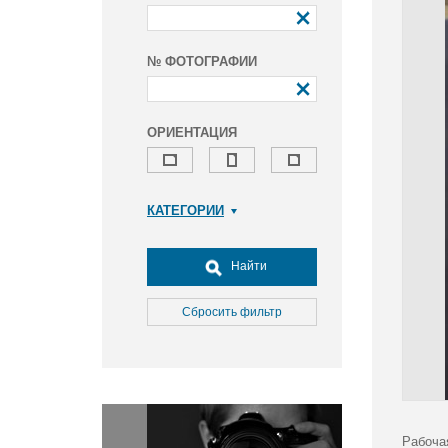
№ ФОТОГРАФИИ
ОРИЕНТАЦИЯ
КАТЕГОРИИ
Армия и ВПК
Досуг, туризм и отдых
Найти
Культура
Медицина
Сбросить фильтр
Наука
Образование
Общество
Окружающая среда
Политика
Рабоча