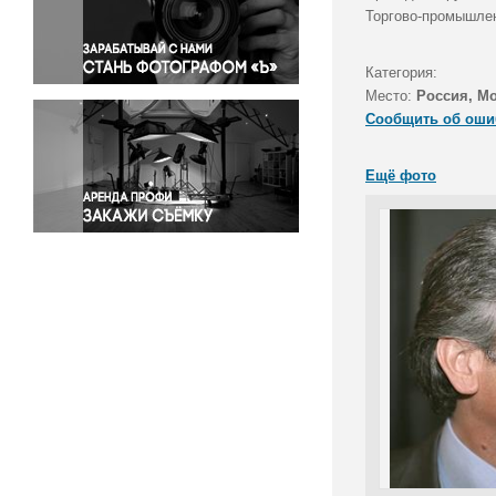
Правосудие
Торгово-промышлен
Происшествия и конфликты
Религия
Категория:
Место:
Россия, М
Светская жизнь
Сообщить об оши
Спорт
Экология
Ещё фото
Экономика и бизнес