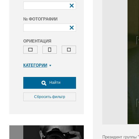
№ ФОТОГРАФИИ
ОРИЕНТАЦИЯ
КАТЕГОРИИ
Армия и ВПК
Досуг, туризм и отдых
Найти
Культура
Медицина
Сбросить фильтр
Наука
Образование
Общество
Окружающая среда
Политика
Президент группы 