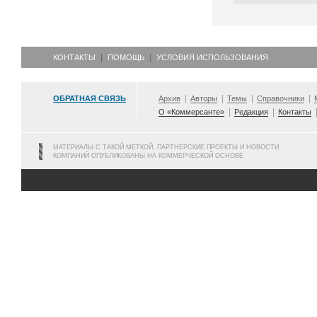
КОНТАКТЫ
ПОМОЩЬ
УСЛОВИЯ ИСПОЛЬЗОВАНИЯ
ОБРАТНАЯ СВЯЗЬ
Архив
Авторы
Темы
Справочники
О «Коммерсанте»
Редакция
Контакты
МАТЕРИАЛЫ С ТАКОЙ МЕТКОЙ, ПАРТНЕРСКИЕ ПРОЕКТЫ И НОВОСТИ
КОМПАНИЙ ОПУБЛИКОВАНЫ НА КОММЕРЧЕСКОЙ ОСНОВЕ