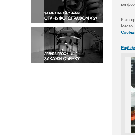
Правосудие
конфер
Происшествия и конфликты
Религия
Категор
Место:
Светская жизнь
Сообщ
Спорт
Экология
Ещё ф
Экономика и бизнес