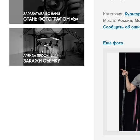
Правосудие
Происшествия и конфликты
Категория:
Культу
Религия
Место:
Россия, М
Сообщить об оши
Светская жизнь
Спорт
Ещё фото
Экология
Экономика и бизнес