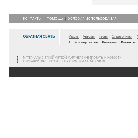
КОНТАКТЫ
ПОМОЩЬ
УСЛОВИЯ ИСПОЛЬЗОВАНИЯ
ОБРАТНАЯ СВЯЗЬ
Архив
Авторы
Темы
Справочники
О «Коммерсанте»
Редакция
Контакты
МАТЕРИАЛЫ С ТАКОЙ МЕТКОЙ, ПАРТНЕРСКИЕ ПРОЕКТЫ И НОВОСТИ
КОМПАНИЙ ОПУБЛИКОВАНЫ НА КОММЕРЧЕСКОЙ ОСНОВЕ