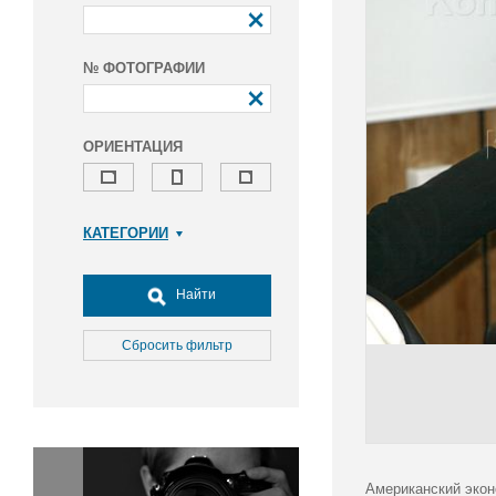
№ ФОТОГРАФИИ
ОРИЕНТАЦИЯ
КАТЕГОРИИ
Армия и ВПК
Досуг, туризм и отдых
Найти
Культура
Медицина
Сбросить фильтр
Наука
Образование
Общество
Окружающая среда
Политика
Американский экон