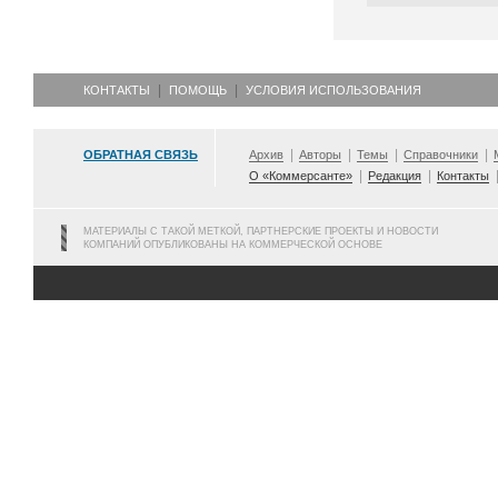
КОНТАКТЫ
ПОМОЩЬ
УСЛОВИЯ ИСПОЛЬЗОВАНИЯ
ОБРАТНАЯ СВЯЗЬ
Архив
Авторы
Темы
Справочники
О «Коммерсанте»
Редакция
Контакты
МАТЕРИАЛЫ С ТАКОЙ МЕТКОЙ, ПАРТНЕРСКИЕ ПРОЕКТЫ И НОВОСТИ
КОМПАНИЙ ОПУБЛИКОВАНЫ НА КОММЕРЧЕСКОЙ ОСНОВЕ