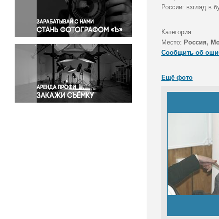
Правосудие
России: взгляд в б
Происшествия и конфликты
Религия
Категория:
Место:
Россия, М
Светская жизнь
Сообщить об оши
Спорт
Экология
Ещё фото
Экономика и бизнес