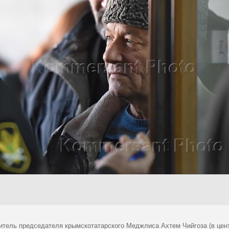
итель председателя крымскотатарского Меджлиса Ахтем Чийгоза (в цент