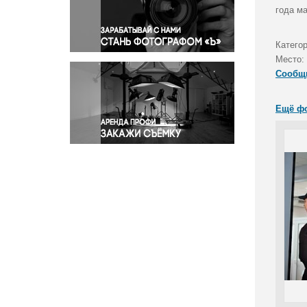
Правосудие
года м
Происшествия и конфликты
Религия
Катего
Место:
Светская жизнь
Сообщ
Спорт
Экология
Ещё ф
Экономика и бизнес