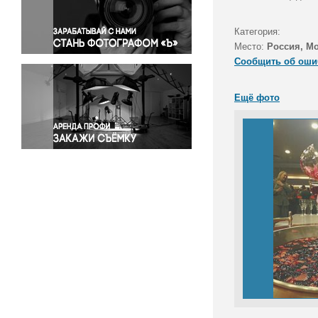
Правосудие
Происшествия и конфликты
Категория:
Религия
Место:
Россия, М
Сообщить об оши
Светская жизнь
Спорт
Ещё фото
Экология
Экономика и бизнес