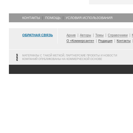
КОНТАКТЫ
ПОМОЩЬ
УСЛОВИЯ ИСПОЛЬЗОВАНИЯ
ОБРАТНАЯ СВЯЗЬ
Архив
Авторы
Темы
Справочники
О «Коммерсанте»
Редакция
Контакты
МАТЕРИАЛЫ С ТАКОЙ МЕТКОЙ, ПАРТНЕРСКИЕ ПРОЕКТЫ И НОВОСТИ
КОМПАНИЙ ОПУБЛИКОВАНЫ НА КОММЕРЧЕСКОЙ ОСНОВЕ