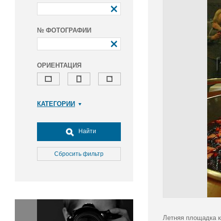
№ ФОТОГРАФИИ
ОРИЕНТАЦИЯ
КАТЕГОРИИ
Армия и ВПК
Досуг, туризм и отдых
Найти
Культура
Медицина
Сбросить фильтр
Наука
Образование
Общество
Окружающая среда
Политика
Летняя площадка к