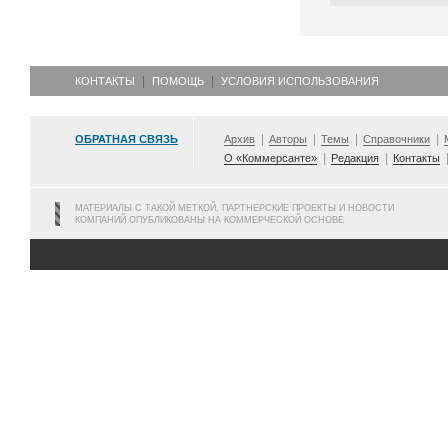
КОНТАКТЫ
ПОМОЩЬ
УСЛОВИЯ ИСПОЛЬЗОВАНИЯ
ОБРАТНАЯ СВЯЗЬ
Архив
Авторы
Темы
Справочники
О «Коммерсанте»
Редакция
Контакты
МАТЕРИАЛЫ С ТАКОЙ МЕТКОЙ, ПАРТНЕРСКИЕ ПРОЕКТЫ И НОВОСТИ
КОМПАНИЙ ОПУБЛИКОВАНЫ НА КОММЕРЧЕСКОЙ ОСНОВЕ