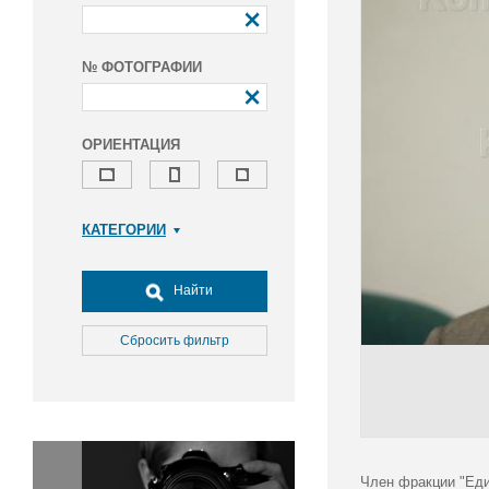
№ ФОТОГРАФИИ
ОРИЕНТАЦИЯ
КАТЕГОРИИ
Армия и ВПК
Досуг, туризм и отдых
Найти
Культура
Медицина
Сбросить фильтр
Наука
Образование
Общество
Окружающая среда
Политика
Член фракции "Еди