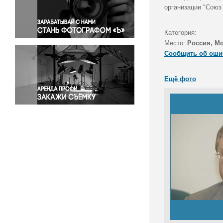
Правосудие
организации "Союз
Происшествия и конфликты
Религия
Категория:
Место:
Россия, М
Светская жизнь
Сообщить об оши
Спорт
Экология
Ещё фото
Экономика и бизнес