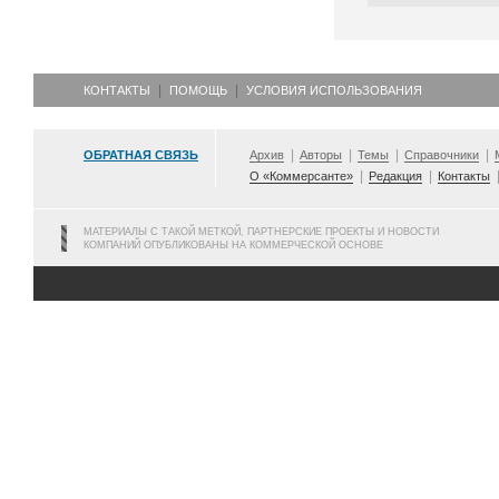
КОНТАКТЫ
ПОМОЩЬ
УСЛОВИЯ ИСПОЛЬЗОВАНИЯ
ОБРАТНАЯ СВЯЗЬ
Архив
Авторы
Темы
Справочники
О «Коммерсанте»
Редакция
Контакты
МАТЕРИАЛЫ С ТАКОЙ МЕТКОЙ, ПАРТНЕРСКИЕ ПРОЕКТЫ И НОВОСТИ
КОМПАНИЙ ОПУБЛИКОВАНЫ НА КОММЕРЧЕСКОЙ ОСНОВЕ