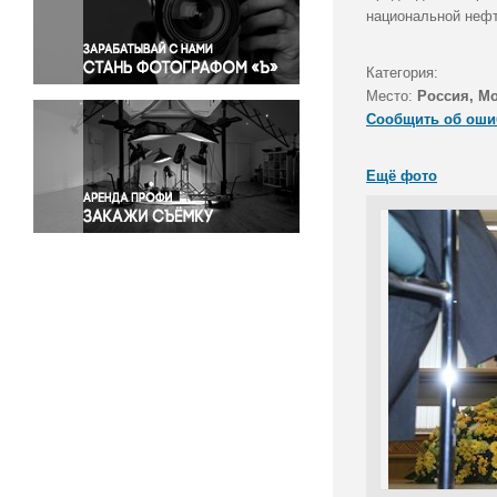
Правосудие
национальной нефт
Происшествия и конфликты
Религия
Категория:
Место:
Россия, М
Светская жизнь
Сообщить об оши
Спорт
Экология
Ещё фото
Экономика и бизнес