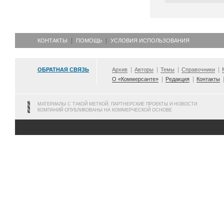
КОНТАКТЫ
ПОМОЩЬ
УСЛОВИЯ ИСПОЛЬЗОВАНИЯ
ОБРАТНАЯ СВЯЗЬ
Архив
Авторы
Темы
Справочники
О «Коммерсанте»
Редакция
Контакты
МАТЕРИАЛЫ С ТАКОЙ МЕТКОЙ, ПАРТНЕРСКИЕ ПРОЕКТЫ И НОВОСТИ
КОМПАНИЙ ОПУБЛИКОВАНЫ НА КОММЕРЧЕСКОЙ ОСНОВЕ