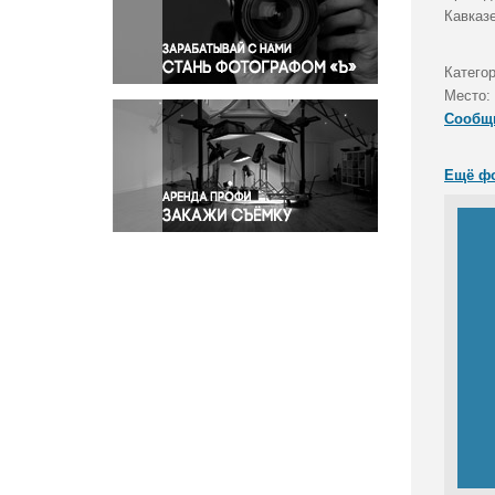
Правосудие
Кавказ
Происшествия и конфликты
Религия
Категор
Место:
Светская жизнь
Сообщ
Спорт
Экология
Ещё ф
Экономика и бизнес