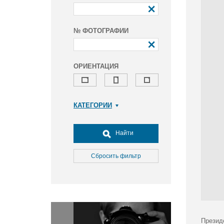
№ ФОТОГРАФИИ
ОРИЕНТАЦИЯ
КАТЕГОРИИ
Армия и ВПК
Досуг, туризм и отдых
Найти
Культура
Медицина
Сбросить фильтр
Наука
Образование
Общество
Окружающая среда
Политика
Презид