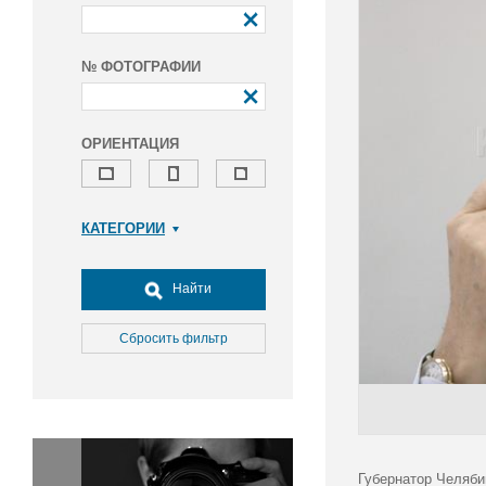
№ ФОТОГРАФИИ
ОРИЕНТАЦИЯ
КАТЕГОРИИ
Армия и ВПК
Досуг, туризм и отдых
Найти
Культура
Медицина
Сбросить фильтр
Наука
Образование
Общество
Окружающая среда
Политика
Губернатор Челяби