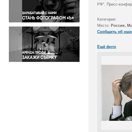
Правосудие
РФ". Пресс-конфер
Происшествия и конфликты
Религия
Категория:
Место:
Россия, М
Светская жизнь
Сообщить об оши
Спорт
Экология
Ещё фото
Экономика и бизнес