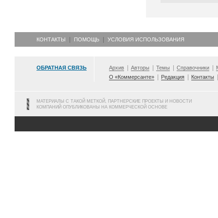
КОНТАКТЫ
ПОМОЩЬ
УСЛОВИЯ ИСПОЛЬЗОВАНИЯ
ОБРАТНАЯ СВЯЗЬ
Архив
Авторы
Темы
Справочники
О «Коммерсанте»
Редакция
Контакты
МАТЕРИАЛЫ С ТАКОЙ МЕТКОЙ, ПАРТНЕРСКИЕ ПРОЕКТЫ И НОВОСТИ
КОМПАНИЙ ОПУБЛИКОВАНЫ НА КОММЕРЧЕСКОЙ ОСНОВЕ