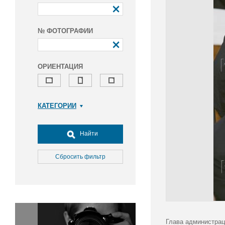
№ ФОТОГРАФИИ
ОРИЕНТАЦИЯ
КАТЕГОРИИ
Армия и ВПК
Досуг, туризм и отдых
Найти
Культура
Медицина
Сбросить фильтр
Наука
Образование
Общество
Окружающая среда
Политика
Глава администрац