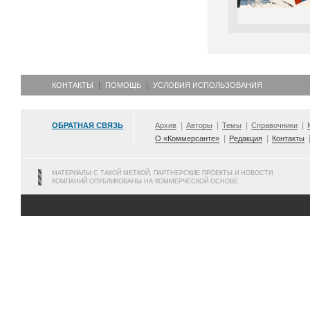
КОНТАКТЫ
ПОМОЩЬ
УСЛОВИЯ ИСПОЛЬЗОВАНИЯ
ОБРАТНАЯ СВЯЗЬ
Архив
Авторы
Темы
Справочники
О «Коммерсанте»
Редакция
Контакты
МАТЕРИАЛЫ С ТАКОЙ МЕТКОЙ, ПАРТНЕРСКИЕ ПРОЕКТЫ И НОВОСТИ
КОМПАНИЙ ОПУБЛИКОВАНЫ НА КОММЕРЧЕСКОЙ ОСНОВЕ