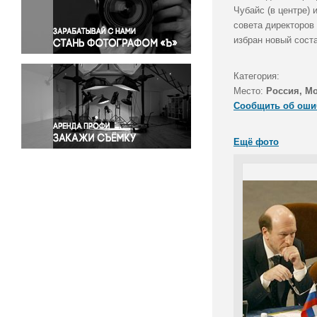
Правосудие
Чубайс (в центре)
совета директоров
Происшествия и конфликты
избран новый соста
Религия
Светская жизнь
Категория:
Спорт
Место:
Россия, Мо
Экология
Сообщить об оши
Экономика и бизнес
Ещё фото