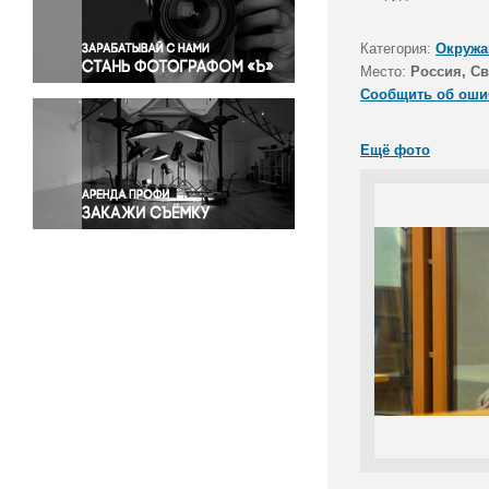
Правосудие
Происшествия и конфликты
Категория:
Окружа
Религия
Место:
Россия, Св
Сообщить об оши
Светская жизнь
Спорт
Ещё фото
Экология
Экономика и бизнес