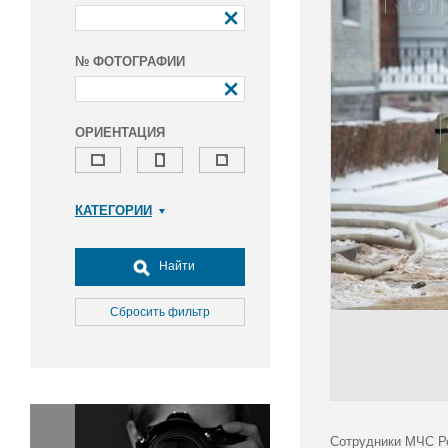
№ ФОТОГРАФИИ
ОРИЕНТАЦИЯ
КАТЕГОРИИ
Армия и ВПК
Досуг, туризм и отдых
Найти
Культура
Медицина
Сбросить фильтр
Наука
Образование
Общество
Окружающая среда
Политика
Сотрудники МЧС Ро