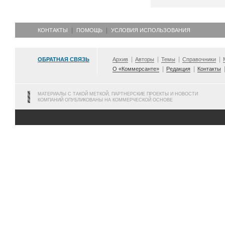
КОНТАКТЫ
ПОМОЩЬ
УСЛОВИЯ ИСПОЛЬЗОВАНИЯ
ОБРАТНАЯ СВЯЗЬ
Архив
Авторы
Темы
Справочники
О «Коммерсанте»
Редакция
Контакты
МАТЕРИАЛЫ С ТАКОЙ МЕТКОЙ, ПАРТНЕРСКИЕ ПРОЕКТЫ И НОВОСТИ
КОМПАНИЙ ОПУБЛИКОВАНЫ НА КОММЕРЧЕСКОЙ ОСНОВЕ