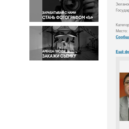
Правосудие
Зюгано
Госуда
Происшествия и конфликты
Религия
Категор
Светская жизнь
Место:
Спорт
Сообщ
Экология
Экономика и бизнес
Ещё ф