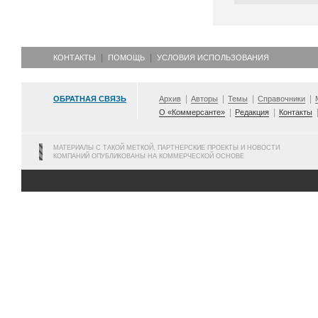
КОНТАКТЫ
ПОМОЩЬ
УСЛОВИЯ ИСПОЛЬЗОВАНИЯ
ОБРАТНАЯ СВЯЗЬ
Архив
Авторы
Темы
Справочники
О «Коммерсанте»
Редакция
Контакты
МАТЕРИАЛЫ С ТАКОЙ МЕТКОЙ, ПАРТНЕРСКИЕ ПРОЕКТЫ И НОВОСТИ
КОМПАНИЙ ОПУБЛИКОВАНЫ НА КОММЕРЧЕСКОЙ ОСНОВЕ