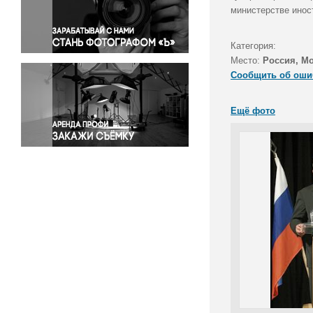
Правосудие
министерстве инос
Происшествия и конфликты
Религия
Категория:
Место:
Россия, М
Светская жизнь
Сообщить об оши
Спорт
Экология
Ещё фото
Экономика и бизнес