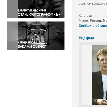
Правосудие
сольном концерте 
Происшествия и конфликты
Религия
Категория:
Место:
Россия, М
Светская жизнь
Сообщить об оши
Спорт
Экология
Ещё фото
Экономика и бизнес