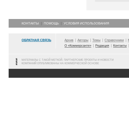
КОНТАКТЫ
ПОМОЩЬ
УСЛОВИЯ ИСПОЛЬЗОВАНИЯ
ОБРАТНАЯ СВЯЗЬ
Архив
Авторы
Темы
Справочники
О «Коммерсанте»
Редакция
Контакты
МАТЕРИАЛЫ С ТАКОЙ МЕТКОЙ, ПАРТНЕРСКИЕ ПРОЕКТЫ И НОВОСТИ
КОМПАНИЙ ОПУБЛИКОВАНЫ НА КОММЕРЧЕСКОЙ ОСНОВЕ