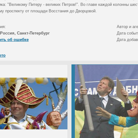
ка: "Великому Питеру - великих Петров!". Во главе каждой колонны шест
му проспекту от площади Восстания до Дворцовой.
ия:
Автор и аг
Россия, Санкт-Петербург
Дата собы
ить об ошибке
Дата доба
ото