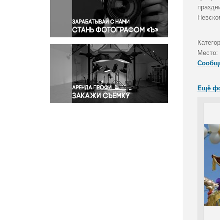
Правосудие
праздни
Невско
Происшествия и конфликты
Религия
Категор
Светская жизнь
Место:
Спорт
Сообщ
Экология
Экономика и бизнес
Ещё ф