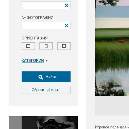
№ ФОТОГРАФИИ
ОРИЕНТАЦИЯ
КАТЕГОРИИ
Армия и ВПК
Досуг, туризм и отдых
Найти
Культура
Медицина
Сбросить фильтр
Наука
Образование
Общество
Окружающая среда
Политика
Игровое поле для и