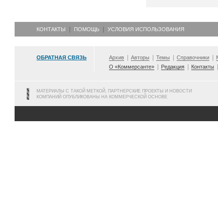
КОНТАКТЫ
ПОМОЩЬ
УСЛОВИЯ ИСПОЛЬЗОВАНИЯ
ОБРАТНАЯ СВЯЗЬ
Архив
Авторы
Темы
Справочники
О «Коммерсанте»
Редакция
Контакты
МАТЕРИАЛЫ С ТАКОЙ МЕТКОЙ, ПАРТНЕРСКИЕ ПРОЕКТЫ И НОВОСТИ
КОМПАНИЙ ОПУБЛИКОВАНЫ НА КОММЕРЧЕСКОЙ ОСНОВЕ