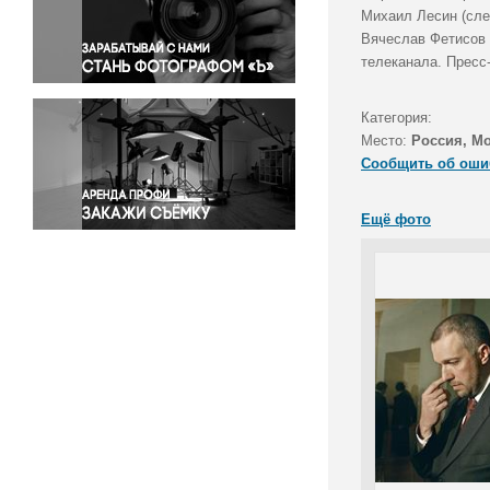
Правосудие
Михаил Лесин (сле
Вячеслав Фетисов 
Происшествия и конфликты
телеканала. Пресс
Религия
Светская жизнь
Категория:
Спорт
Место:
Россия, М
Экология
Сообщить об оши
Экономика и бизнес
Ещё фото