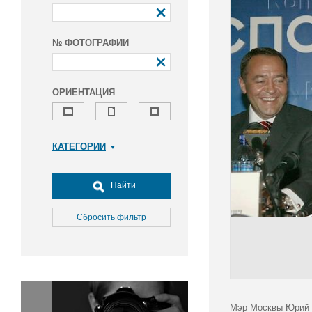
№ ФОТОГРАФИИ
ОРИЕНТАЦИЯ
КАТЕГОРИИ
Армия и ВПК
Досуг, туризм и отдых
Найти
Культура
Медицина
Сбросить фильтр
Наука
Образование
Общество
Окружающая среда
Политика
Мэр Москвы Юрий Л