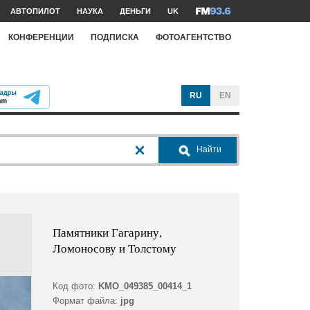
АВТОПИЛОТ
НАУКА
ДЕНЬГИ
UK
КОНФЕРЕНЦИИ
ПОДПИСКА
ФОТОАГЕНТСТВО
RU
EN
Найти
Памятники Гагарину,
Ломоносову и Толстому
Код фото:
KMO_049385_00414_1
Формат файла:
jpg