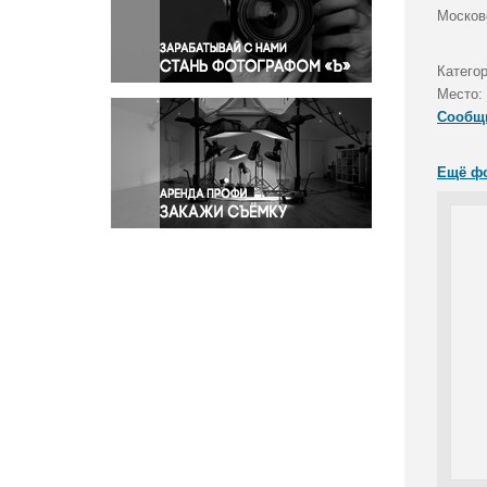
Правосудие
Москов
Происшествия и конфликты
Религия
Категор
Место:
Светская жизнь
Сообщ
Спорт
Экология
Ещё ф
Экономика и бизнес