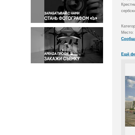
Правосудие
Крестн
сербск
Происшествия и конфликты
Религия
Категор
Светская жизнь
Место:
Спорт
Сообщ
Экология
Экономика и бизнес
Ещё ф