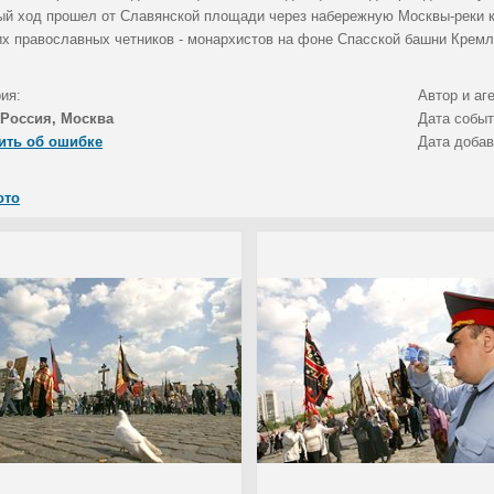
ый ход прошел от Славянской площади через набережную Москвы-реки 
их православных четников - монархистов на фоне Спасской башни Кремл
ия:
Автор и аг
Россия, Москва
Дата собы
ить об ошибке
Дата доба
ото