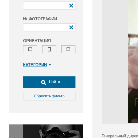
№ ФОТОГРАФИИ
ОРИЕНТАЦИЯ
КАТЕГОРИИ
Армия и ВПК
Досуг, туризм и отдых
Найти
Культура
Медицина
Сбросить фильтр
Наука
Образование
Общество
Окружающая среда
Политика
Генеральный дирек