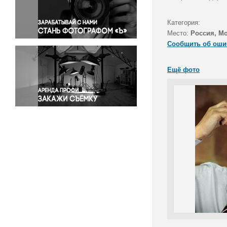
Правосудие
Происшествия и конфликты
Категория:
Религия
Место:
Россия, М
Сообщить об оши
Светская жизнь
Спорт
Ещё фото
Экология
Экономика и бизнес