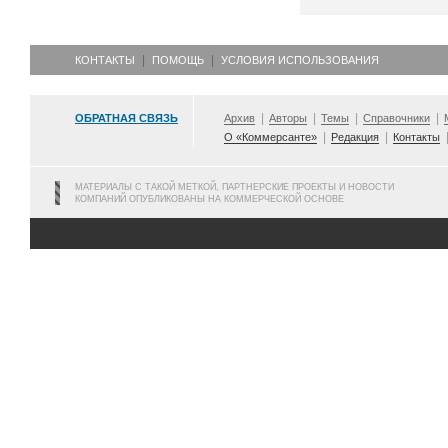
КОНТАКТЫ
ПОМОЩЬ
УСЛОВИЯ ИСПОЛЬЗОВАНИЯ
ОБРАТНАЯ СВЯЗЬ
Архив
Авторы
Темы
Справочники
О «Коммерсанте»
Редакция
Контакты
МАТЕРИАЛЫ С ТАКОЙ МЕТКОЙ, ПАРТНЕРСКИЕ ПРОЕКТЫ И НОВОСТИ
КОМПАНИЙ ОПУБЛИКОВАНЫ НА КОММЕРЧЕСКОЙ ОСНОВЕ