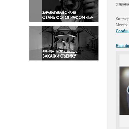
Правосудие
(справа
Происшествия и конфликты
Религия
Категор
Место:
Светская жизнь
Сообщ
Спорт
Экология
Ещё ф
Экономика и бизнес