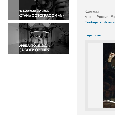
Правосудие
Происшествия и конфликты
Категория:
Религия
Место:
Россия, М
Сообщить об оши
Светская жизнь
Спорт
Ещё фото
Экология
Экономика и бизнес