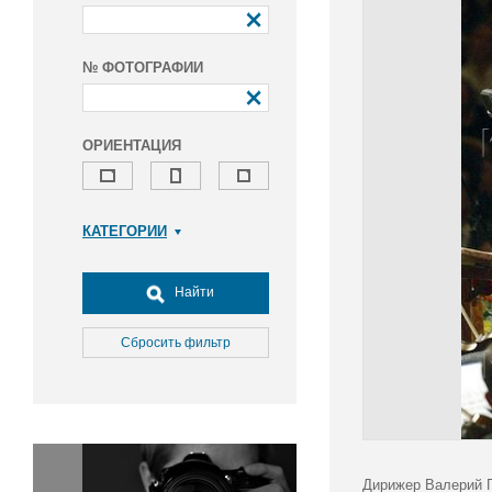
№ ФОТОГРАФИИ
ОРИЕНТАЦИЯ
КАТЕГОРИИ
Армия и ВПК
Досуг, туризм и отдых
Найти
Культура
Медицина
Сбросить фильтр
Наука
Образование
Общество
Окружающая среда
Политика
Дирижер Валерий Г