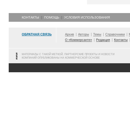
КОНТАКТЫ
ПОМОЩЬ
УСЛОВИЯ ИСПОЛЬЗОВАНИЯ
ОБРАТНАЯ СВЯЗЬ
Архив
Авторы
Темы
Справочники
О «Коммерсанте»
Редакция
Контакты
МАТЕРИАЛЫ С ТАКОЙ МЕТКОЙ, ПАРТНЕРСКИЕ ПРОЕКТЫ И НОВОСТИ
КОМПАНИЙ ОПУБЛИКОВАНЫ НА КОММЕРЧЕСКОЙ ОСНОВЕ