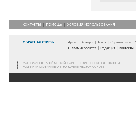
КОНТАКТЫ
ПОМОЩЬ
УСЛОВИЯ ИСПОЛЬЗОВАНИЯ
ОБРАТНАЯ СВЯЗЬ
Архив
Авторы
Темы
Справочники
О «Коммерсанте»
Редакция
Контакты
МАТЕРИАЛЫ С ТАКОЙ МЕТКОЙ, ПАРТНЕРСКИЕ ПРОЕКТЫ И НОВОСТИ
КОМПАНИЙ ОПУБЛИКОВАНЫ НА КОММЕРЧЕСКОЙ ОСНОВЕ