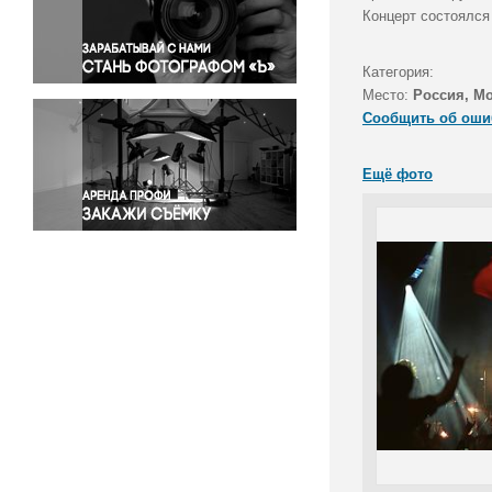
Правосудие
Концерт состоялся
Происшествия и конфликты
Религия
Категория:
Место:
Россия, М
Светская жизнь
Сообщить об оши
Спорт
Экология
Ещё фото
Экономика и бизнес