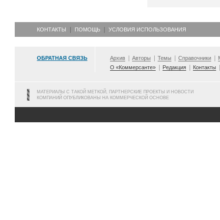
КОНТАКТЫ
ПОМОЩЬ
УСЛОВИЯ ИСПОЛЬЗОВАНИЯ
ОБРАТНАЯ СВЯЗЬ
Архив
Авторы
Темы
Справочники
О «Коммерсанте»
Редакция
Контакты
МАТЕРИАЛЫ С ТАКОЙ МЕТКОЙ, ПАРТНЕРСКИЕ ПРОЕКТЫ И НОВОСТИ
КОМПАНИЙ ОПУБЛИКОВАНЫ НА КОММЕРЧЕСКОЙ ОСНОВЕ