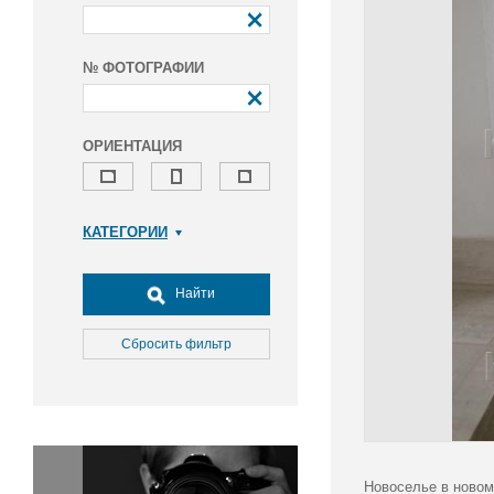
№ ФОТОГРАФИИ
ОРИЕНТАЦИЯ
КАТЕГОРИИ
Армия и ВПК
Досуг, туризм и отдых
Найти
Культура
Медицина
Сбросить фильтр
Наука
Образование
Общество
Окружающая среда
Политика
Новоселье в новом