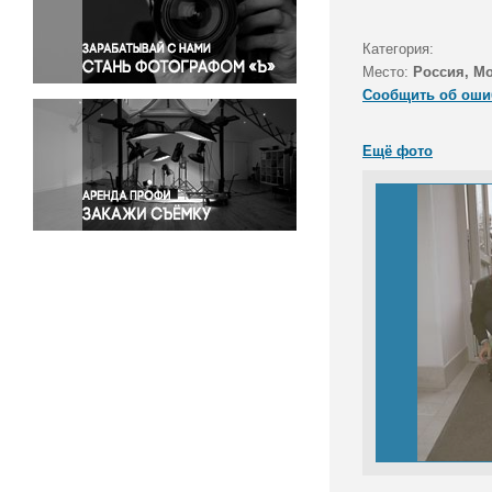
Правосудие
Происшествия и конфликты
Категория:
Религия
Место:
Россия, М
Сообщить об оши
Светская жизнь
Спорт
Ещё фото
Экология
Экономика и бизнес