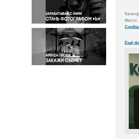
Правосудие
Происшествия и конфликты
Категор
Религия
Место:
Сообщ
Светская жизнь
Спорт
Ещё ф
Экология
Экономика и бизнес