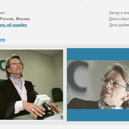
ия:
Автор и аг
Россия, Москва
Дата собы
ить об ошибке
Дата доба
ото