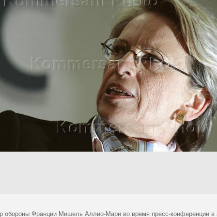
р обороны Франции Мишель Аллио-Мари во время пресс-конференции в а