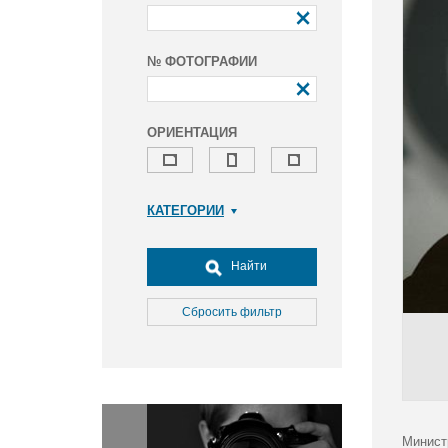
№ ФОТОГРАФИИ
ОРИЕНТАЦИЯ
КАТЕГОРИИ
Армия и ВПК
Досуг, туризм и отдых
Найти
Культура
Медицина
Сбросить фильтр
Наука
Образование
Общество
Окружающая среда
Политика
Минист