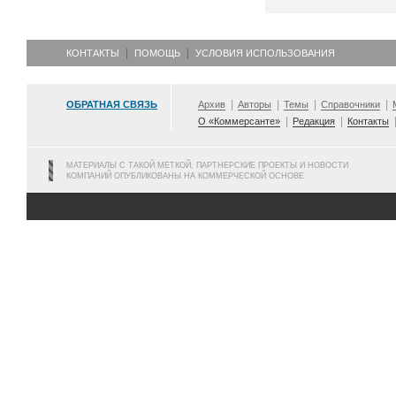
КОНТАКТЫ
ПОМОЩЬ
УСЛОВИЯ ИСПОЛЬЗОВАНИЯ
ОБРАТНАЯ СВЯЗЬ
Архив
Авторы
Темы
Справочники
О «Коммерсанте»
Редакция
Контакты
МАТЕРИАЛЫ С ТАКОЙ МЕТКОЙ, ПАРТНЕРСКИЕ ПРОЕКТЫ И НОВОСТИ
КОМПАНИЙ ОПУБЛИКОВАНЫ НА КОММЕРЧЕСКОЙ ОСНОВЕ