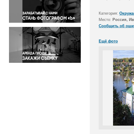
Правосудие
Происшествия и конфликты
Категория:
Окружа
Религия
Место:
Россия, Ив
Сообщить об оши
Светская жизнь
Спорт
Ещё фото
Экология
Экономика и бизнес