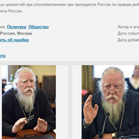
ых ценностей при уполномоченном при президенте России по правам ре
ента России.
рия:
Политика
Общество
Автор и аг
Россия, Москва
Дата собы
ить об ошибке
Дата доба
ото