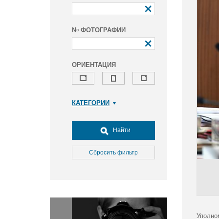
№ ФОТОГРАФИИ
ОРИЕНТАЦИЯ
КАТЕГОРИИ
Армия и ВПК
Досуг, туризм и отдых
Найти
Культура
Медицина
Сбросить фильтр
Наука
Образование
Общество
Окружающая среда
Политика
Уполно