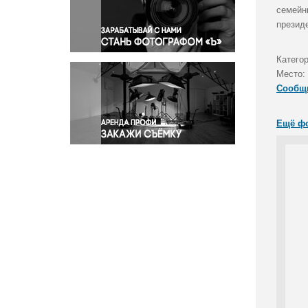
Правосудие
семейн
презид
Происшествия и конфликты
Религия
Катего
Светская жизнь
Место:
Спорт
Сообщ
Экология
Экономика и бизнес
Ещё ф