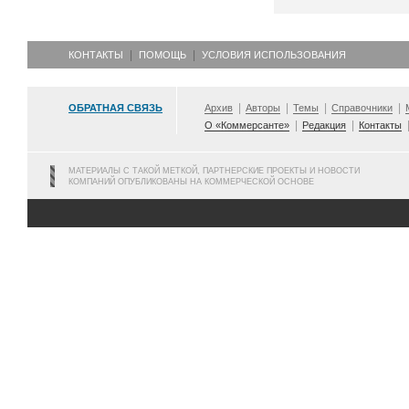
КОНТАКТЫ
ПОМОЩЬ
УСЛОВИЯ ИСПОЛЬЗОВАНИЯ
ОБРАТНАЯ СВЯЗЬ
Архив
Авторы
Темы
Справочники
О «Коммерсанте»
Редакция
Контакты
МАТЕРИАЛЫ С ТАКОЙ МЕТКОЙ, ПАРТНЕРСКИЕ ПРОЕКТЫ И НОВОСТИ
КОМПАНИЙ ОПУБЛИКОВАНЫ НА КОММЕРЧЕСКОЙ ОСНОВЕ