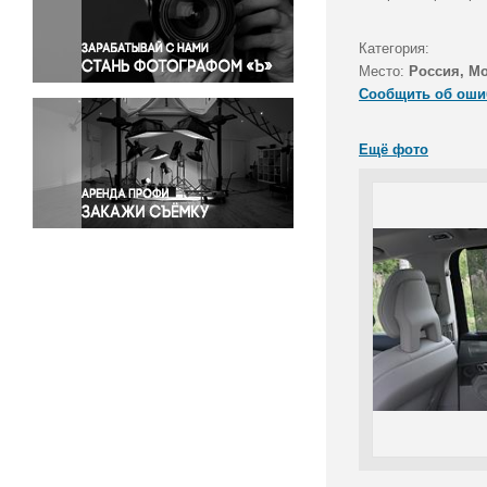
Правосудие
Происшествия и конфликты
Категория:
Религия
Место:
Россия, М
Сообщить об оши
Светская жизнь
Спорт
Ещё фото
Экология
Экономика и бизнес