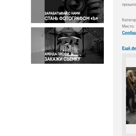
Правосудие
прошло
Происшествия и конфликты
Религия
Катего
Место:
Светская жизнь
Сообщ
Спорт
Экология
Ещё ф
Экономика и бизнес