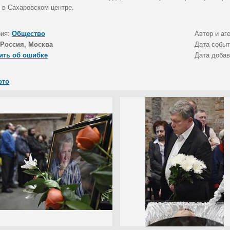
 в Сахаровском центре.
рия:
Общество
Автор и аг
Россия, Москва
Дата собы
ить об ошибке
Дата доба
ото