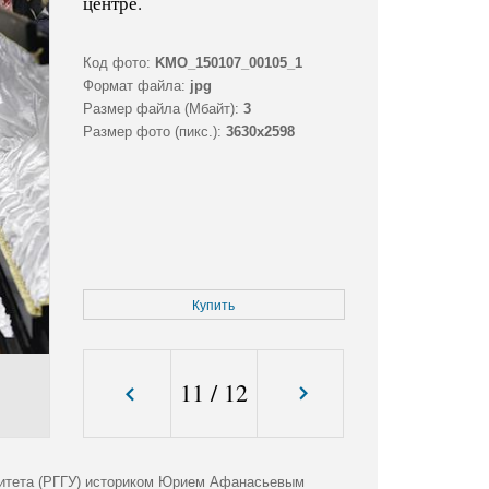
центре.
Код фото:
KMO_150107_00105_1
Формат файла:
jpg
Размер файла (Мбайт):
3
Размер фото (пикс.):
3630x2598
Купить
11
/
12
ситета (РГГУ) историком Юрием Афанасьевым