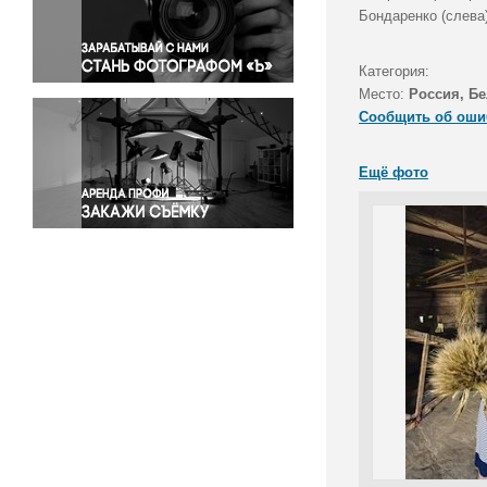
Правосудие
Бондаренко (слева)
Происшествия и конфликты
Религия
Категория:
Место:
Россия, Бе
Светская жизнь
Сообщить об оши
Спорт
Экология
Ещё фото
Экономика и бизнес