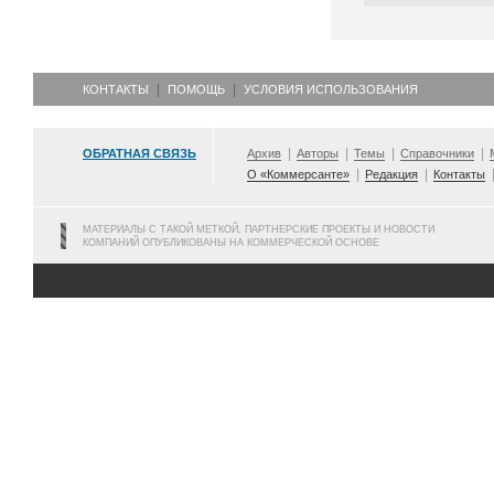
КОНТАКТЫ
ПОМОЩЬ
УСЛОВИЯ ИСПОЛЬЗОВАНИЯ
ОБРАТНАЯ СВЯЗЬ
Архив
Авторы
Темы
Справочники
О «Коммерсанте»
Редакция
Контакты
МАТЕРИАЛЫ С ТАКОЙ МЕТКОЙ, ПАРТНЕРСКИЕ ПРОЕКТЫ И НОВОСТИ
КОМПАНИЙ ОПУБЛИКОВАНЫ НА КОММЕРЧЕСКОЙ ОСНОВЕ