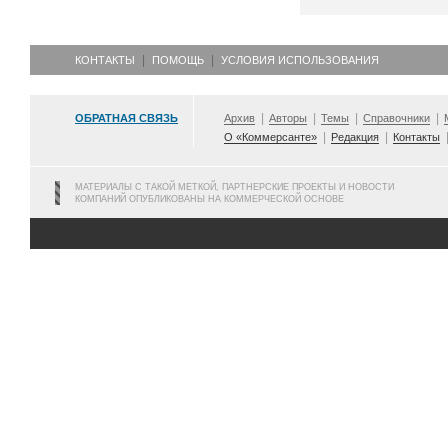
КОНТАКТЫ
ПОМОЩЬ
УСЛОВИЯ ИСПОЛЬЗОВАНИЯ
ОБРАТНАЯ СВЯЗЬ
Архив
Авторы
Темы
Справочники
О «Коммерсанте»
Редакция
Контакты
МАТЕРИАЛЫ С ТАКОЙ МЕТКОЙ, ПАРТНЕРСКИЕ ПРОЕКТЫ И НОВОСТИ
КОМПАНИЙ ОПУБЛИКОВАНЫ НА КОММЕРЧЕСКОЙ ОСНОВЕ