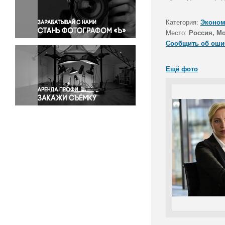
Правосудие
Происшествия и конфликты
Категория:
Эконом
Религия
Место:
Россия, М
Сообщить об оши
Светская жизнь
Спорт
Ещё фото
Экология
Экономика и бизнес