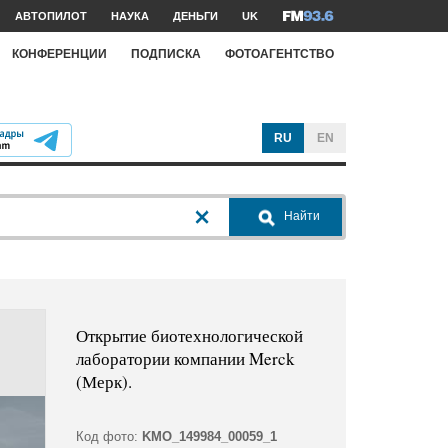
АВТОПИЛОТ
НАУКА
ДЕНЬГИ
UK
КОНФЕРЕНЦИИ
ПОДПИСКА
ФОТОАГЕНТСТВО
RU
EN
Найти
Открытие биотехнологической
лаборатории компании Merck
(Мерк).
Код фото:
KMO_149984_00059_1