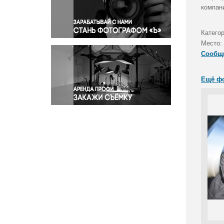
Правосудие
компан
Происшествия и конфликты
Религия
Катего
Место:
Светская жизнь
Сообщ
Спорт
Экология
Ещё ф
Экономика и бизнес