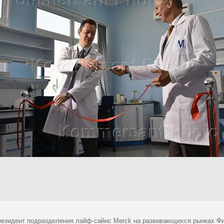
резидент подразделения лайф-сайнс Merck на развивающихся рынках Фи