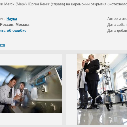
ии Merck (Мерк) Юрген Кениг (справа) на церемонии открытия биотехноло
рия:
Наука
Автор и аг
Россия, Москва
Дата собы
ить об ошибке
Дата доба
ото