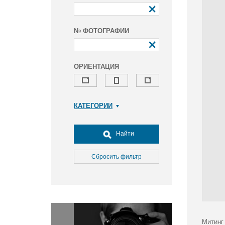
№ ФОТОГРАФИИ
ОРИЕНТАЦИЯ
КАТЕГОРИИ
Армия и ВПК
Досуг, туризм и отдых
Найти
Культура
Медицина
Сбросить фильтр
Наука
Образование
Общество
Окружающая среда
Политика
Митинг