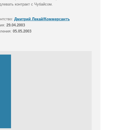
длевать контракт с Чубайсом.
ентство:
Дмитрий Лекай/Коммерсантъ
тия:
29.04.2003
вления:
05.05.2003