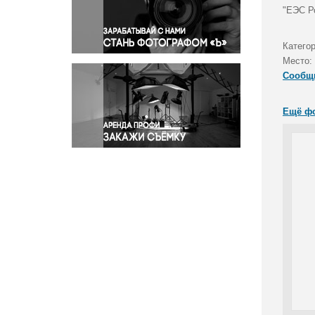
Правосудие
"ЕЭС Р
Происшествия и конфликты
Религия
Категор
Место:
Светская жизнь
Сообщ
Спорт
Экология
Ещё ф
Экономика и бизнес