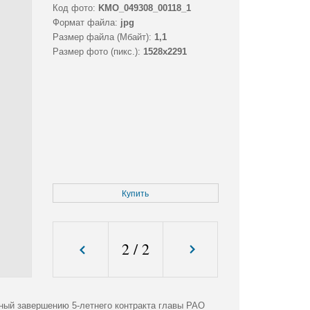
Код фото:
KMO_049308_00118_1
Формат файла:
jpg
Размер файла (Мбайт):
1,1
Размер фото (пикс.):
1528x2291
Купить
2
/
2
ный завершению 5-летнего контракта главы РАО