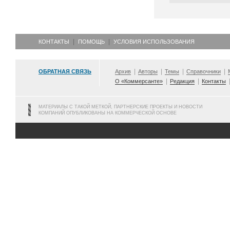
КОНТАКТЫ
ПОМОЩЬ
УСЛОВИЯ ИСПОЛЬЗОВАНИЯ
ОБРАТНАЯ СВЯЗЬ
Архив
Авторы
Темы
Справочники
О «Коммерсанте»
Редакция
Контакты
МАТЕРИАЛЫ С ТАКОЙ МЕТКОЙ, ПАРТНЕРСКИЕ ПРОЕКТЫ И НОВОСТИ
КОМПАНИЙ ОПУБЛИКОВАНЫ НА КОММЕРЧЕСКОЙ ОСНОВЕ