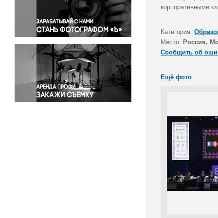
Правосудие
корпоративными кл
Происшествия и конфликты
Религия
Категория:
Образо
Место:
Россия, М
Светская жизнь
Сообщить об оши
Спорт
Экология
Ещё фото
Экономика и бизнес