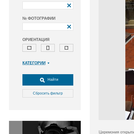
№ ФОТОГРАФИИ
ОРИЕНТАЦИЯ
КАТЕГОРИИ
Армия и ВПК
Досуг, туризм и отдых
Найти
Культура
Медицина
Сбросить фильтр
Наука
Образование
Общество
Окружающая среда
Политика
Церемония открыти