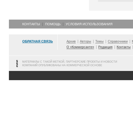
КОНТАКТЫ
ПОМОЩЬ
УСЛОВИЯ ИСПОЛЬЗОВАНИЯ
ОБРАТНАЯ СВЯЗЬ
Архив
Авторы
Темы
Справочники
О «Коммерсанте»
Редакция
Контакты
МАТЕРИАЛЫ С ТАКОЙ МЕТКОЙ, ПАРТНЕРСКИЕ ПРОЕКТЫ И НОВОСТИ
КОМПАНИЙ ОПУБЛИКОВАНЫ НА КОММЕРЧЕСКОЙ ОСНОВЕ