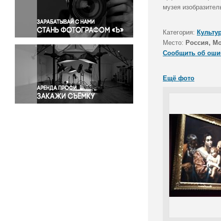
Правосудие
музея изобразител
Происшествия и конфликты
Религия
Категория:
Культу
Место:
Россия, М
Светская жизнь
Сообщить об оши
Спорт
Экология
Ещё фото
Экономика и бизнес