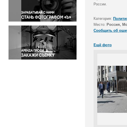
Правосудие
России.
Происшествия и конфликты
Религия
Категория:
Полити
Место:
Россия, М
Светская жизнь
Сообщить об оши
Спорт
Экология
Ещё фото
Экономика и бизнес