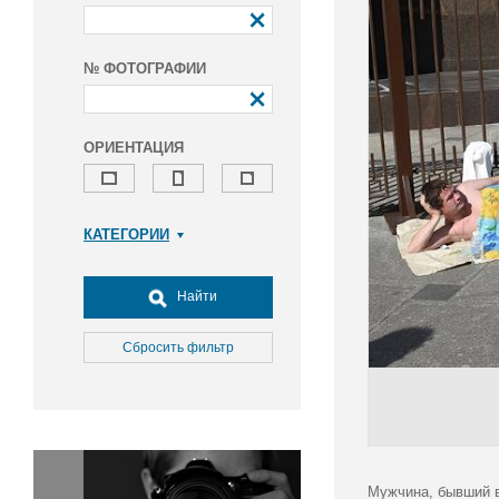
№ ФОТОГРАФИИ
ОРИЕНТАЦИЯ
КАТЕГОРИИ
Армия и ВПК
Досуг, туризм и отдых
Найти
Культура
Медицина
Сбросить фильтр
Наука
Образование
Общество
Окружающая среда
Политика
Мужчина, бывший в