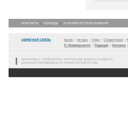
КОНТАКТЫ
ПОМОЩЬ
УСЛОВИЯ ИСПОЛЬЗОВАНИЯ
ОБРАТНАЯ СВЯЗЬ
Архив
Авторы
Темы
Справочники
О «Коммерсанте»
Редакция
Контакты
МАТЕРИАЛЫ С ТАКОЙ МЕТКОЙ, ПАРТНЕРСКИЕ ПРОЕКТЫ И НОВОСТИ
КОМПАНИЙ ОПУБЛИКОВАНЫ НА КОММЕРЧЕСКОЙ ОСНОВЕ