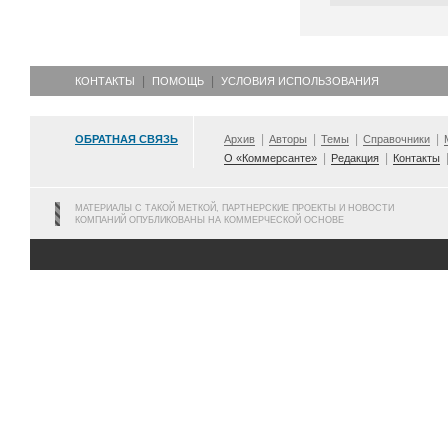
КОНТАКТЫ
ПОМОЩЬ
УСЛОВИЯ ИСПОЛЬЗОВАНИЯ
ОБРАТНАЯ СВЯЗЬ
Архив
Авторы
Темы
Справочники
О «Коммерсанте»
Редакция
Контакты
МАТЕРИАЛЫ С ТАКОЙ МЕТКОЙ, ПАРТНЕРСКИЕ ПРОЕКТЫ И НОВОСТИ
КОМПАНИЙ ОПУБЛИКОВАНЫ НА КОММЕРЧЕСКОЙ ОСНОВЕ