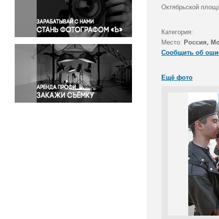
Правосудие
Октябрьской площа
Происшествия и конфликты
Религия
Категория:
Место:
Россия, М
Светская жизнь
Сообщить об оши
Спорт
Экология
Ещё фото
Экономика и бизнес