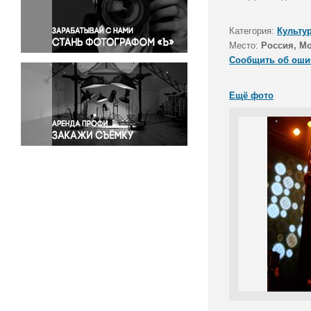
Правосудие
Происшествия и конфликты
Категория:
Культу
Религия
Место:
Россия, М
Сообщить об оши
Светская жизнь
Спорт
Ещё фото
Экология
Экономика и бизнес