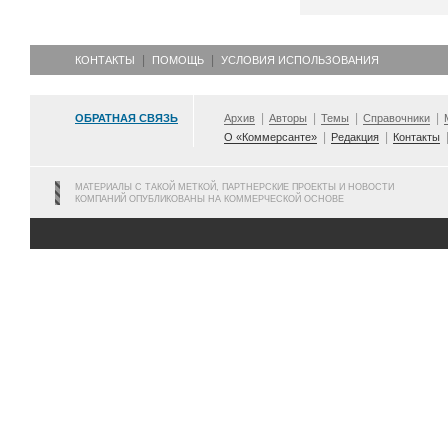
КОНТАКТЫ
ПОМОЩЬ
УСЛОВИЯ ИСПОЛЬЗОВАНИЯ
ОБРАТНАЯ СВЯЗЬ
Архив
Авторы
Темы
Справочники
О «Коммерсанте»
Редакция
Контакты
МАТЕРИАЛЫ С ТАКОЙ МЕТКОЙ, ПАРТНЕРСКИЕ ПРОЕКТЫ И НОВОСТИ
КОМПАНИЙ ОПУБЛИКОВАНЫ НА КОММЕРЧЕСКОЙ ОСНОВЕ